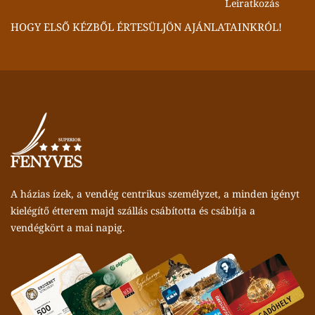
HOGY ELSŐ KÉZBŐL ÉRTESÜLJÖN AJÁNLATAINKRÓL!
A házias ízek, a vendég centrikus személyzet, a minden igényt
kielégítő étterem majd szállás csábította és csábítja a
vendégkört a mai napig.