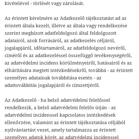
kivételével - törlését vagy zárolását.
Az érintett kérelmére az Adatkezelő tájékoztatást ad az
érintett általa kezelt, illetve az általa vagy rendelkezése
szerint megbízott adatfeldolgozó által feldolgozott
adatairól, azok forrásáról, az adatkezelés céljáról,
jogalapjáról, időtartamáról, az adatfeldolgozó nevéről,
címéről és az adatkezeléssel összefüggő tevékenységéről,
az adatvédelmi incidens körülményeiről, hatásairól és az
elhárítására megtett intézkedésekről, továbbá - az érintett
személyes adatainak továbbítása esetén - az
adattovábbítás jogalapjáról és címzettjéről.
Az Adatkezelő - ha belső adatvédelmi felelőssel
rendelkezik, a belső adatvédelmi felelős útján - az
adatvédelmi incidenssel kapcsolatos intézkedések
ellenőrzése, valamint az érintett tájékoztatása céljából
nyilvántartást vezet, amely tartalmazza az érintett
személyes adatok körét, az adatvédelmi incidenssel