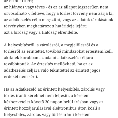
az érintett kéri;
az hiányos vagy téves - és ez az állapot jogszerűen nem
orvosolható -, feltéve, hogy a törlést törvény nem zárja ki;
az adatkezelés célja megszűnt, vagy az adatok tárolásának
törvényben meghatározott határideje lejárt;
azt a bíróság vagy a Hatóság elrendelte.
A helyesbítésről, a zárolásról, a megjelölésről és a
törlésről az érintettet, továbbá mindazokat értesíteni kell,
akiknek korábban az adatot adatkezelés céljára
továbbították. Az értesítés mellőzhető, ha ez az
adatkezelés céljára való tekintettel az érintett jogos
érdekét nem sérti.
Ha az Adatkezelő az érintett helyesbítés, zárolás vagy
törlés iránti kérelmét nem teljesíti, a kérelem
kézhezvételét követő 30 napon belül írásban vagy az
érintett hozzájárulásával elektronikus úton közli a
helyesbítés, zárolás vagy törlés iránti kérelem