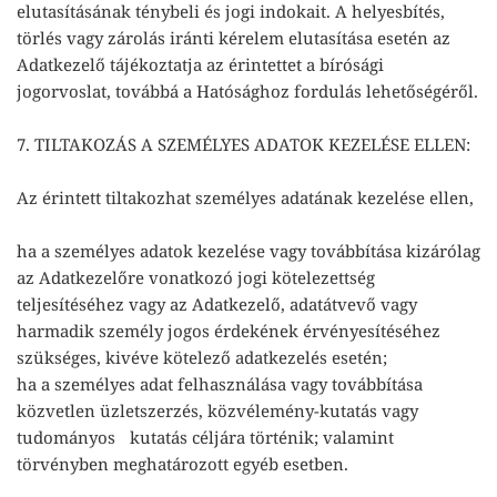
elutasításának ténybeli és jogi indokait. A helyesbítés,
törlés vagy zárolás iránti kérelem elutasítása esetén az
Adatkezelő tájékoztatja az érintettet a bírósági
jogorvoslat, továbbá a Hatósághoz fordulás lehetőségéről.
7. TILTAKOZÁS A SZEMÉLYES ADATOK KEZELÉSE ELLEN:
Az érintett tiltakozhat személyes adatának kezelése ellen,
ha a személyes adatok kezelése vagy továbbítása kizárólag
az Adatkezelőre vonatkozó jogi kötelezettség
teljesítéséhez vagy az Adatkezelő, adatátvevő vagy
harmadik személy jogos érdekének érvényesítéséhez
szükséges, kivéve kötelező adatkezelés esetén;
ha a személyes adat felhasználása vagy továbbítása
közvetlen üzletszerzés, közvélemény-kutatás vagy
tudományos kutatás céljára történik; valamint
törvényben meghatározott egyéb esetben.