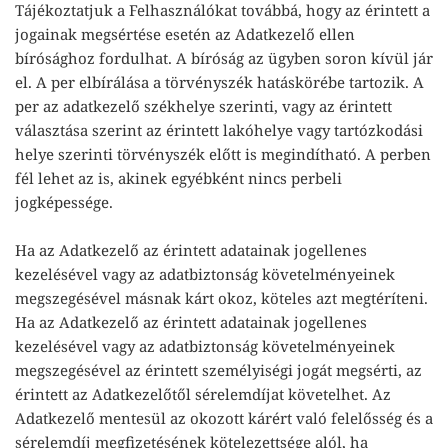
Tájékoztatjuk a Felhasználókat továbbá, hogy az érintett a
jogainak megsértése esetén az Adatkezelő ellen
bírósághoz fordulhat. A bíróság az ügyben soron kívül jár
el. A per elbírálása a törvényszék hatáskörébe tartozik. A
per az adatkezelő székhelye szerinti, vagy az érintett
választása szerint az érintett lakóhelye vagy tartózkodási
helye szerinti törvényszék előtt is megindítható. A perben
fél lehet az is, akinek egyébként nincs perbeli
jogképessége.
Ha az Adatkezelő az érintett adatainak jogellenes
kezelésével vagy az adatbiztonság követelményeinek
megszegésével másnak kárt okoz, köteles azt megtéríteni.
Ha az Adatkezelő az érintett adatainak jogellenes
kezelésével vagy az adatbiztonság követelményeinek
megszegésével az érintett személyiségi jogát megsérti, az
érintett az Adatkezelőtől sérelemdíjat követelhet. Az
Adatkezelő mentesül az okozott kárért való felelősség és a
sérelemdíj megfizetésének kötelezettsége alól, ha