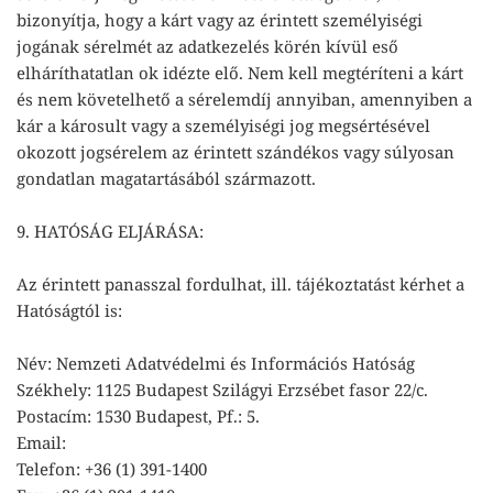
bizonyítja, hogy a kárt vagy az érintett személyiségi
jogának sérelmét az adatkezelés körén kívül eső
elháríthatatlan ok idézte elő. Nem kell megtéríteni a kárt
és nem követelhető a sérelemdíj annyiban, amennyiben a
kár a károsult vagy a személyiségi jog megsértésével
okozott jogsérelem az érintett szándékos vagy súlyosan
gondatlan magatartásából származott.
9. HATÓSÁG ELJÁRÁSA:
Az érintett panasszal fordulhat, ill. tájékoztatást kérhet a
Hatóságtól is:
Név: Nemzeti Adatvédelmi és Információs Hatóság
Székhely: 1125 Budapest Szilágyi Erzsébet fasor 22/c.
Postacím: 1530 Budapest, Pf.: 5.
Email:
Telefon: +36 (1) 391-1400