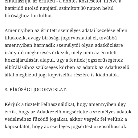
elmulasztja, az érintett - a döntés közlésétől, illetve a
határidő utolsó napjától számított 30 napon belül
bírósághoz fordulhat.
Amennyiben az érintett személyes adatai kezelése ellen
tiltakozik, avagy bírósági jogorvoslattal él, továbbá
amennyiben harmadik személytől olyan adatközlésre
irányuló megkeresés érkezik, mely nem az érintett
hozzájárulásán alapul, úgy a fentiek jogszerűségének
elbírálásához szükséges körben az adatok az Adatkezelő
által megbízott jogi képviselők részére is kiadhatók.
8. BÍRÓSÁGI JOGORVOSLAT:
Kérjük a tisztelt Felhasználókat, hogy amennyiben úgy
érzik, hogy az Adatkezelő megsértette a személyes adatok
védelméhez fűződő jogaikat, akkor vegyék fel velünk a
kapcsolatot, hogy az esetleges jogsértést orvosolhassuk.