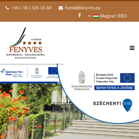
+36 ( 30 ) 326 55 60
hotel@fenyves.eu
Magyar (HU)