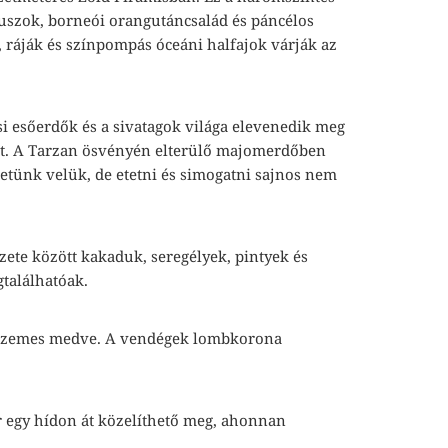
uszok, borneói orangutáncsalád és páncélos
, ráják és színpompás óceáni halfajok várják az
si esőerdők és a sivatagok világa elevenedik meg
arkot. A Tarzan ösvényén elterülő majomerdőben
tünk velük, de etetni és simogatni sajnos nem
zete között kakaduk, seregélyek, pintyek és
gtalálhatóak.
ápaszemes medve. A vendégek lombkorona
 egy hídon át közelíthető meg, ahonnan