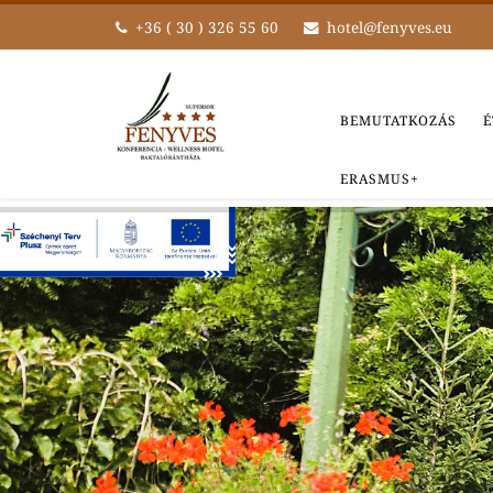
+36 ( 30 ) 326 55 60
hotel@fenyves.eu
BEMUTATKOZÁS
É
ERASMUS+