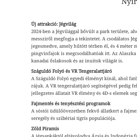
Nyír
Új attrakció: Jégvilág
2024-ben a Jégvilággal bővült a park területe, 
messziről megfogja a tekintetet. A csodálatos Jég
jegesmedve, amely hűtött térben él, és 4 méter 
pingvinfajok is megcsodálhatóak itt. Az Alaszka 
kanadai őslakosok és az inuitok világát is.
Száguldó Folyó és VR Tengeralattjáró
A Száguldó Folyó egyedi élményt kínál, ahol fatö
rájuk. A VR tengeralattjáró segítségével pedig f
jellegzetes állatait VR élmény és 4D-s elemek seg
Fajmentés és tenyésztési programok
A sóstói üdülőövezetben fekvő állatkert a fajmen
seregély és szibériai tigris populációja.
Zöld Piramis
A jégsapkáktól eltávolodva Ázsia és Indonézia 