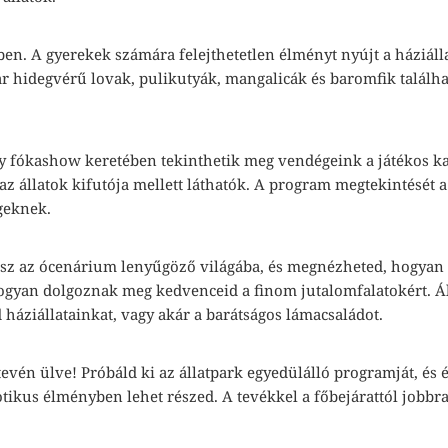
en. A gyerekek számára felejthetetlen élményt nyújt a háziálla
 hidegvérű lovak, pulikutyák, mangalicák és baromfik találhat
 fókashow keretében tekinthetik meg vendégeink a játékos kal
az állatok kifutója mellett láthatók. A program megtekintését a
geknek.
tsz az ócenárium lenyűgöző világába, és megnézheted, hogyan 
ogyan dolgoznak meg kedvenceid a finom jutalomfalatokért. Á
háziállatainkat, vagy akár a barátságos lámacsaládot.
tevén ülve! Próbáld ki az állatpark egyedülálló programját, és
otikus élményben lehet részed. A tevékkel a főbejárattól jobbra