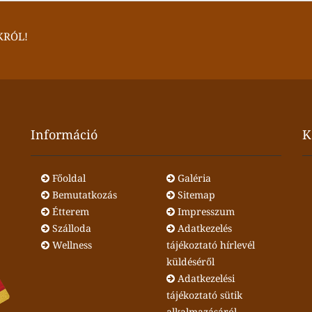
KRÓL!
Információ
K
Főoldal
Galéria
Bemutatkozás
Sitemap
Étterem
Impresszum
Szálloda
Adatkezelés
Wellness
tájékoztató hírlevél
küldéséről
Adatkezelési
tájékoztató sütik
alkalmazásáról