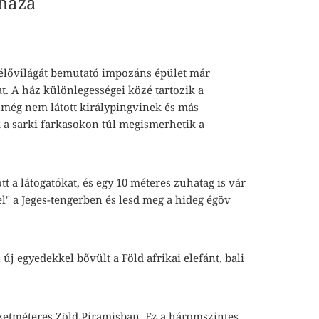
yháza
k élővilágát bemutató impozáns épület már
at. A ház különlegességei közé tartozik a
 még nem látott királypingvinek és más
ók a sarki farkasokon túl megismerhetik a
t a látogatókat, és egy 10 méteres zuhatag is vár
el" a Jeges-tengerben és lesd meg a hideg égöv
j egyedekkel bővült a Föld afrikai elefánt, bali
yzetméteres Zöld Piramisban. Ez a háromszintes