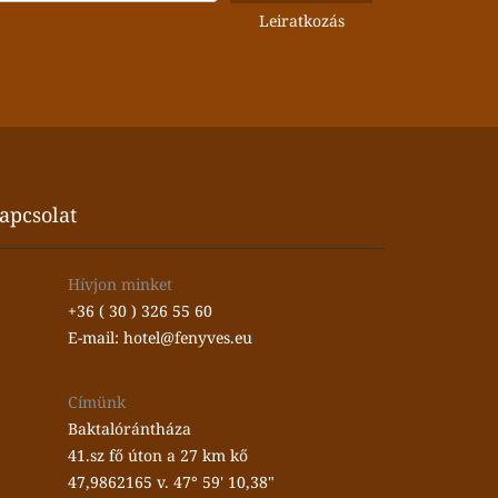
apcsolat
Hívjon minket
+36 ( 30 ) 326 55 60
E-mail: hotel@fenyves.eu
Címünk
Baktalórántháza
41.sz fő úton a 27 km kő
47,9862165 v. 47° 59' 10,38"