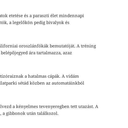
tok etetése és a paraszti élet mindennapi
ók, a legelőkön pedig bivalyok és
iforniai oroszlánfókák bemutatóját. A tréning
 belépőjegyed ára tartalmazza, azaz
tízóraiznak a hatalmas cápák. A vidám
llatparki sétád közben az automatáinkból
 élvezd a kényelmes tevenyeregben tett utazást. A
, a gibbonok után találkozol.