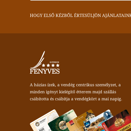
HOGY ELSŐ KÉZBŐL ÉRTESÜLJÖN AJÁNLATAIN
A házias ízek, a vendég centrikus személyzet, a
minden igényt kielégítő étterem majd szállás
csábította és csábítja a vendégkört a mai napig.