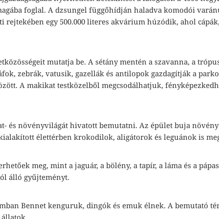
 magába foglal. A dzsungel függőhídján haladva komodói varán
ti rejtekében egy 500.000 literes akvárium húzódik, ahol cápák
letközösségeit mutatja be. A sétány mentén a szavanna, a trópu
iráfok, zebrák, vatusik, gazellák és antilopok gazdagítják a p
zött. A makikat testközelből megcsodálhatjuk, fényképezkedhe
at- és növényvilágát hivatott bemutatni. Az épület buja növény
alakított élettérben krokodilok, aligátorok és leguánok is me
rhetőek meg, mint a jaguár, a bölény, a tapír, a láma és a p
ól álló gyűjteményt.
mban Bennet kenguruk, dingók és emuk élnek. A bemutató tér
állatok.