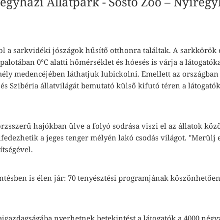
egyházi Állatpark - Sóstó Zoo – Nyíreg
ahol a sarkvidéki jószágok hűsítő otthonra találtak. A sarkkörö
palotában 0°C alatti hőmérséklet és hóesés is várja a látogatók
mély medencéjében láthatjuk lubickolni. Emellett az országban
és Szibéria állatvilágát bemutató külső kifutó téren a látogat
rzsszerű hajókban ülve a folyó sodrása viszi el az állatok közöt
elfedezhetik a jeges tenger mélyén lakó csodás világot. "Merülj 
ítségével.
tésben is élen jár: 70 tenyésztési programjának köszönhetően ú
fajgazdagságába nyerhetnek betekintést a látogatók a 4000 nég