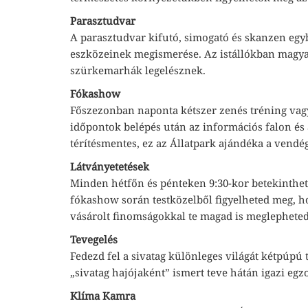
Parasztudvar
A parasztudvar kifutó, simogató és skanzen egyb
eszközeinek megismerése. Az istállókban magyar
szürkemarhák legelésznek.
Fókashow
Főszezonban naponta kétszer zenés tréning vagy
időpontok belépés után az információs falon és 
térítésmentes, ez az Állatpark ajándéka a vendé
Látványetetések
Minden hétfőn és pénteken 9:30-kor betekinthe
fókashow során testközelből figyelheted meg, h
vásárolt finomságokkal te magad is meglepheted 
Tevegelés
Fedezd fel a sivatag különleges világát kétpúpú 
„sivatag hajójaként” ismert teve hátán igazi egz
Klíma Kamra