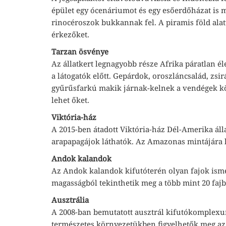
épület egy ócenáriumot és egy esőerdőházat is
rinocéroszok bukkannak fel. A piramis föld alat
érkezőket.
Tarzan ösvénye
Az állatkert legnagyobb része Afrika páratlan é
a látogatók előtt. Gepárdok, oroszláncsalád, zs
gyűrűsfarkú makik járnak-kelnek a vendégek kö
lehet őket.
Viktória-ház
A 2015-ben átadott Viktória-ház Dél-Amerika áll
arapapagájok láthatók. Az Amazonas mintájára ki
Andok kalandok
Az Andok kalandok kifutóterén olyan fajok isme
magasságból tekinthetik meg a több mint 20 fajb
Ausztrália
A 2008-ban bemutatott ausztrál kifutókomplexu
természetes környezetükben figyelhetők meg az 