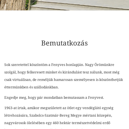
Bemutatkozás
Sok szeretettel köszöntöm a Fenyves honlapján. Nagy Örömünkre
szolgál, hogy felkeresett minket és kirándulást tesz nálunk, most még
csak virtuálisan, de reméljük hamarosan személyesen is köszönthetjük
éttermünkben és szállodánkban.
Engedje meg, hogy pár mondatban bemutassam a Fenyvest.
1963-at írtak, amikor megszületett az ötlet egy vendéglátó egység
létrehozására, Szabolcs-Szatmár-Bereg Megye mértani közepén,
nagyvárosok ölelésében egy 460 hektár természetvédelmi erdő