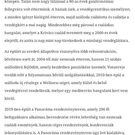
közepén. Talán nem nagy túlzással a 80-as évek gasztronómiai
fellegvára volt éttermünk. A háziak ízek, a vendégcentrikus személyzet,
a minden igényt kielégítő étterem, majd szálloda csábította és csábítja a
vendégkört a mai napig. Mindezekhez még párosul a családias
hangulat, amelyet a Krivács család teremtett meg a 2000-es évek
elejétől, és azóta is nap mint nap törekednek a minőségi vendéglátásra.
Az épület az eredeti állapothoz viszonyítva több rekonstrukción,
bővítésen esett át, 2004-től már nemcsak étterem, hanem 21 szobás
szállodává fejlődött, amely kezdetben panzióként üzemelt. Vonzereje
tovább nőtt a folyamatosan bővüli szolgáltatásokkal, 2010-ben épül a
szálloda új részlege a Wellness sziget, amely külső és belső
vendégtérrel rendelkezik, melyet egy mediterrán hangulatú kert vesz
körül.
2019-ben épült a Panoráma rendezvényterem, amely 200 fő
befogadására alkalmas, berendezése révén lehetőség van nemcsak
családi események, hanem céges rendezvények, konferenciák
lebonyolítására is. A Panoráma rendezvényterem úgy lett kialakítva,