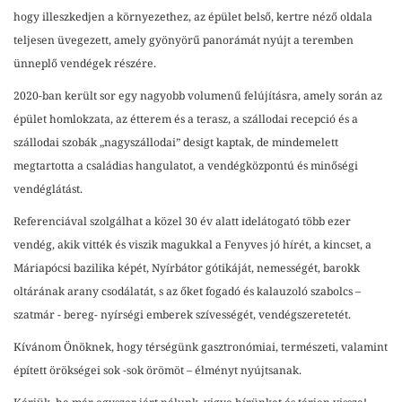
hogy illeszkedjen a környezethez, az épület belső, kertre néző oldala
teljesen üvegezett, amely gyönyörű panorámát nyújt a teremben
ünneplő vendégek részére.
2020-ban került sor egy nagyobb volumenű felújításra, amely során az
épület homlokzata, az étterem és a terasz, a szállodai recepció és a
szállodai szobák „nagyszállodai” desigt kaptak, de mindemelett
megtartotta a családias hangulatot, a vendégközpontú és minőségi
vendéglátást.
Referenciával szolgálhat a közel 30 év alatt idelátogató több ezer
vendég, akik vitték és viszik magukkal a Fenyves jó hírét, a kincset, a
Máriapócsi bazilika képét, Nyírbátor gótikáját, nemességét, barokk
oltárának arany csodálatát, s az őket fogadó és kalauzoló szabolcs –
szatmár - bereg- nyírségi emberek szívességét, vendégszeretetét.
Kívánom Önöknek, hogy térségünk gasztronómiai, természeti, valamint
épített örökségei sok -sok örömöt – élményt nyújtsanak.