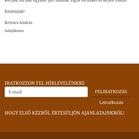
Kérjük, ha már egyszer járt nálunk, vigye hírünket és térjen vissza!
Köszönjük!
Krivács András
tulajdonos
IRATKOZZON FEL HÍRLEVELÜNKRE
HOGY ELSŐ KÉZBŐL ÉRTESÜLJÖN AJÁNLATAINKRÓL!