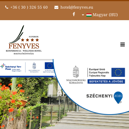
+36 ( 30 ) 326 55 60
hotel@fenyves.eu
Magyar (HU)