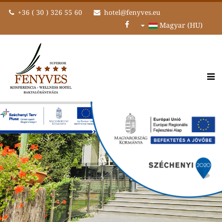
+36 ( 30 ) 326 55 60
hotel@fenyves.eu
Magyar (HU)