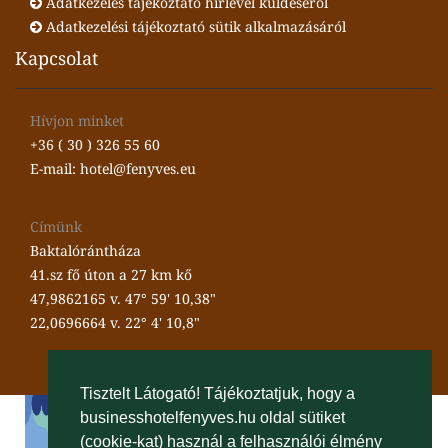
Adatkezelés tájékoztató hírlevél küldéséről
Adatkezelési tájékoztató sütik alkalmazásáról
Kapcsolat
Hívjon minket
+36 ( 30 ) 326 55 60
E-mail: hotel@fenyves.eu
Címünk
Baktalórántháza
41.sz fő úton a 27 km kő
47,9862165 v. 47° 59' 10,38"
22,0696664 v. 22° 4' 10,8"
Tisztelt Látogató! Tájékoztatjuk, hogy a
businesshotelfenyves.hu oldal sütiket
(cookie-kat) használ a felhasználói élmény