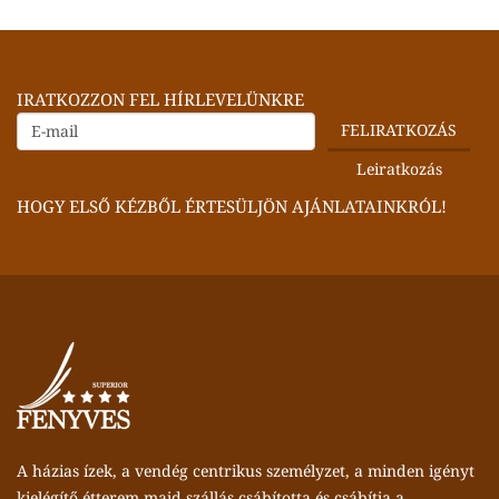
IRATKOZZON FEL HÍRLEVELÜNKRE
HOGY ELSŐ KÉZBŐL ÉRTESÜLJÖN AJÁNLATAINKRÓL!
A házias ízek, a vendég centrikus személyzet, a minden igényt
kielégítő étterem majd szállás csábította és csábítja a