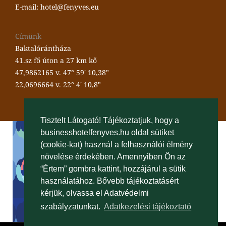
E-mail: hotel@fenyves.eu
Címünk
Baktalórántháza
41.sz fő úton a 27 km kő
47,9862165 v. 47° 59' 10,38"
22,0696664 v. 22° 4' 10,8"
Tisztelt Látogató! Tájékoztatjuk, hogy a
businesshotelfenyves.hu oldal sütiket
(cookie-kat) használ a felhasználói élmény
növelése érdekében. Amennyiben Ön az
“Értem” gombra kattint, hozzájárul a sütik
használatához. Bővebb tájékoztatásért
kérjük, olvassa el Adatvédelmi
szabályzatunkat.
Adatkezelési tájékoztató