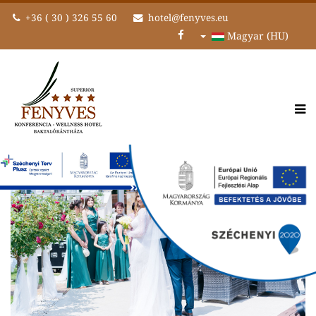
+36 ( 30 ) 326 55 60
hotel@fenyves.eu
Magyar (HU)